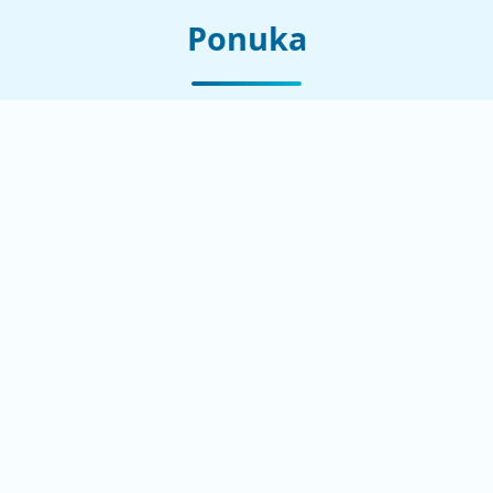
Ponuka
Nižšie nájdete informácie o plniacich strojoch, ktoré
sa nachádzajú v ponuke našej spoločnosti.